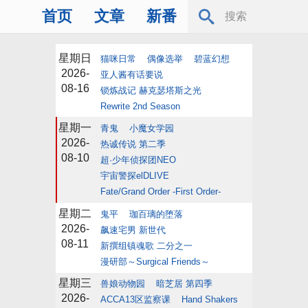
首页
文章
新番
星期日
猫咪日常
偶像选举
碧蓝幻想
2026-
亚人酱有话要说
08-16
锁炼战记 赫克瑟塔斯之光
Rewrite 2nd Season
星期一
青鬼
小魔女学园
2026-
热诚传说 第二季
08-10
超·少年侦探团NEO
宇宙警探elDLIVE
Fate/Grand Order -First Order-
星期二
鬼平
珈百璃的堕落
2026-
飙速宅男 新世代
08-11
新撰组镇魂歌 二分之一
漫研部～Surgical Friends～
星期三
兽娘动物园
暗芝居 第四季
2026-
ACCA13区监察课
Hand Shakers