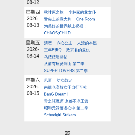
08-12
星期四
秋叶原之旅
小林家的龙女仆
2026-
舌尖上的意大利
One Room
08-13
为美好的世界献上祝福！
CHAOS;CHILD
星期五
清恋
六心公主
人渣的本愿
2026-
三年E班Q
政宗君的复仇
08-14
乌菈菈迷路帖
从前有座灵剑山 第二季
SUPER LOVERS 第二季
星期六
风夏
幼女战记
2026-
南镰仓高校女子自行车社
08-15
BanG Dream!
青之驱魔师 京都不净王篇
昭和元禄落语心中 第二季
Schoolgirl Strikers