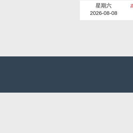
星期六
2026-08-08