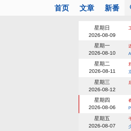
首页
文章
新番
星期日
2026-08-09
星期一
2026-08-10
星期二
2026-08-11
星期三
2026-08-12
星期四
2026-08-06
P
星期五
2026-08-07
少