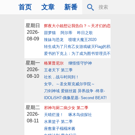
首页
文章
新番
星期日
辉夜大小姐想让我告白？～天才们的恋爱头脑战～
2026-
甜梦猫
阿尔蒂
昨日之歌
08-09
辣妹与恐龙
喷嚏大魔王2020
转生成为了只有乙女游戏破灭Flag的邪恶大小姐
爱书的下克上：为了成为图书管理员不择手段！ 第
星期一
格莱普尼尔
继怪怪守护神
2026-
王者天下 第三季
08-10
社长，战斗时间到！
女学。～圣女斯克威尔学院～
刀剑神域 爱丽丝篇 异界战争 -终章-
IDOLiSH7-偶像星愿- Second BEAT!
星期二
邪神与厨二病少女 第二季
2026-
天晴烂漫！
啄木鸟侦探社
08-11
水果篮子 第二季
座敷童子榻榻米酱