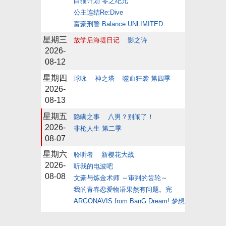
白猫计划 零之纪元
公主连结Re:Dive
富豪刑警 Balance:UNLIMITED
星期三
放学后海堤日记
影之诗
2026-
08-12
星期四
球咏
神之塔
噬血狂袭 第四季
2026-
08-13
星期五
隐瞒之事
八男？别闹了！
2026-
非枪人生 第二季
08-07
星期六
聆听者
新樱花大战
2026-
听我的电波吧
08-08
文豪与炼金术师 ～审判的齿轮～
我的青春恋爱物语果然有问题。完
ARGONAVIS from BanG Dream! 梦想协奏曲