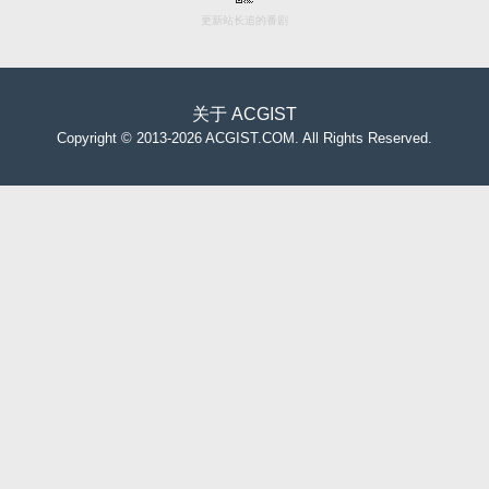
更新站长追的番剧
关于
ACGIST
Copyright
©
2013-2026 ACGIST.COM. All Rights Reserved.