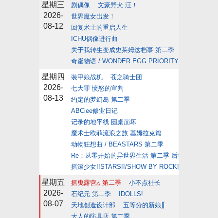
星期三
剧偶像
文豪野犬 汪！
2026-
世界魔女出发！
08-12
回复术士的重启人生
ICHU偶像进行曲
关于我转生变成史莱姆这档事 第二季
奇蛋物语 / WONDER EGG PRIORITY
星期四
装甲娘战机
苍之骑士团
2026-
七大罪 愤怒的审判
08-13
约定的梦幻岛 第二季
ABCiee修业日记
记录的地平线 圆桌崩坏
魔术士欧菲流浪之旅 基姆拉克篇
动物狂想曲 / BEASTARS 第二季
Re：从零开始的异世界生活 第二季 后半
摇滚少女!!STARS!!/SHOW BY ROCK!! STARS!
星期五
摇曳露营△ 第二季
小不点社长
2026-
石纪元 第二季
IDOLLS!
08-07
天地创造设计部
五等分的新娘∬
大人的防具店 第二季