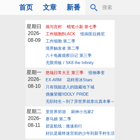
首页
文章
新番
星期日
堀与宫村
蜡笔小新 第七季
2026-
工作细胞BLACK
怪病医拉姆尼
08-09
工作细胞 第二季
境界触发者 第二季
八十龟酱观察日记 第三季
无限滑板 / SK8 the Infinity
星期一
悠哉日常大王 第三季
怪物事变
2026-
EX-ARM
花样滑冰Stars
08-10
只有我能进入的隐藏地下城
偶像荣耀/IDOLY PRIDE
无职转生～到了异世界就拿出真本事～
星期二
里世界郊游
厨神小当家2
2026-
赛马娘 第二季
08-11
碧蓝航线：微速前行
好比是最终迷宫前的少年到新手村生活一般的故事