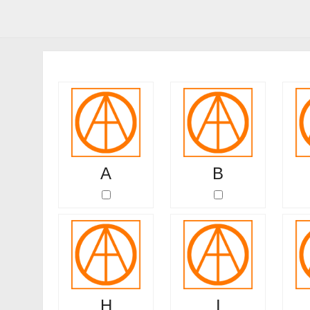
A
B
H
I