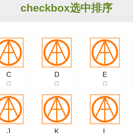
checkbox选中排序
C
D
E
J
K
L