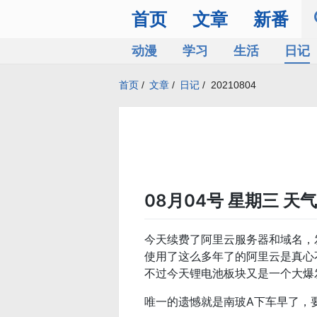
首页
文章
新番
动漫
学习
生活
日记
首页
/
文章
/
日记
/
20210804
08月04号 星期三 天
今天续费了阿里云服务器和域名，发
使用了这么多年了的阿里云是真心不
不过今天锂电池板块又是一个大爆发
唯一的遗憾就是南玻A下车早了，