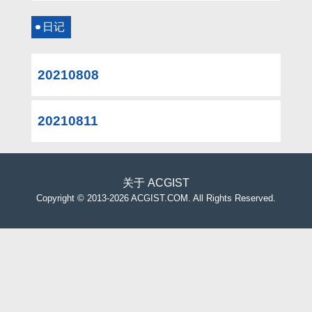
日记
20210808
20210811
关于
ACGIST
Copyright
©
2013-2026 ACGIST.COM. All Rights Reserved.