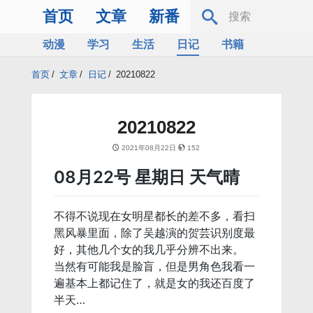
首页
文章
新番
动漫
学习
生活
日记
书籍
服务器
Bing
首页
/
文章
/
日记
/
20210822
20210822
2021年08月22日
152
08月22号 星期日 天气晴
不得不说现在女明星都长的差不多，看扫
黑风暴里面，除了吴越演的贺芸识别度最
好，其他几个女的我几乎分辨不出来。
当然有可能我是脸盲，但是男角色我看一
遍基本上都记住了，就是女的我还百度了
半天…