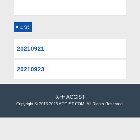
日记
20210921
20210923
关于
ACGIST
Copyright
©
2013-2026 ACGIST.COM. All Rights Reserved.