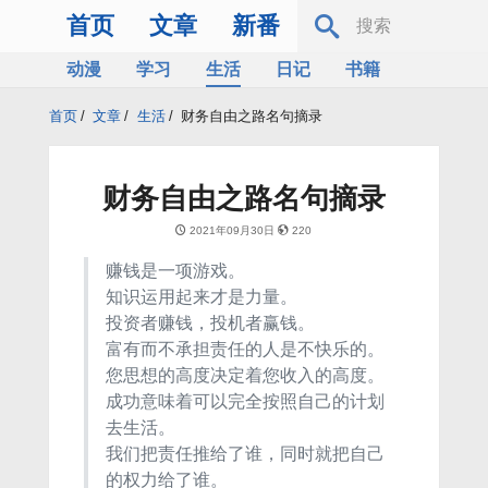
首页
文章
新番
动漫
学习
生活
日记
书籍
服务器
Bing
首页
/
文章
/
生活
/
财务自由之路名句摘录
财务自由之路名句摘录
2021年09月30日
220
赚钱是一项游戏。
知识运用起来才是力量。
投资者赚钱，投机者赢钱。
富有而不承担责任的人是不快乐的。
您思想的高度决定着您收入的高度。
成功意味着可以完全按照自己的计划
去生活。
我们把责任推给了谁，同时就把自己
的权力给了谁。