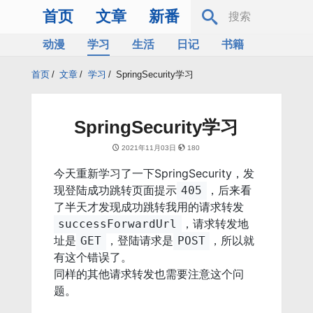
首页
文章
新番
动漫
学习
生活
日记
书籍
服务器
Bing
首页
/
文章
/
学习
/
SpringSecurity学习
SpringSecurity学习
2021年11月03日
180
今天重新学习了一下SpringSecurity，发
现登陆成功跳转页面提示
，后来看
405
了半天才发现成功跳转我用的请求转发
，请求转发地
successForwardUrl
址是
，登陆请求是
，所以就
GET
POST
有这个错误了。
同样的其他请求转发也需要注意这个问
题。