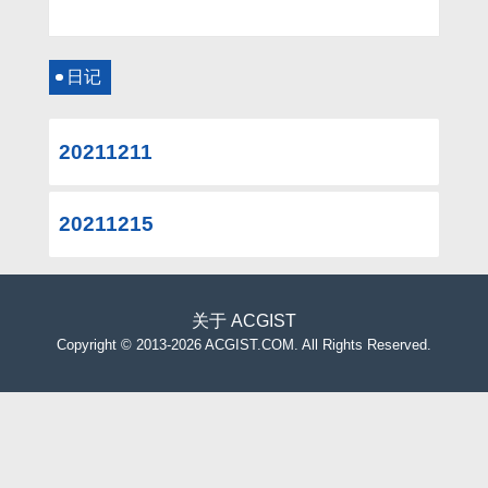
日记
20211211
20211215
关于
ACGIST
Copyright
©
2013-2026 ACGIST.COM. All Rights Reserved.