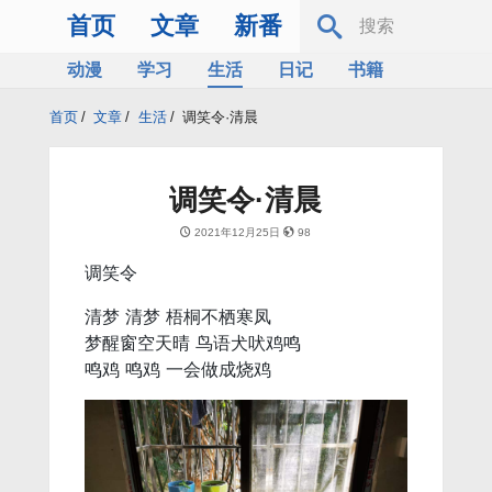
首页
文章
新番
动漫
学习
生活
日记
书籍
服务器
Bing
首页
/
文章
/
生活
/
调笑令·清晨
调笑令·清晨
2021年12月25日
98
调笑令
清梦 清梦 梧桐不栖寒凤
梦醒窗空天晴 鸟语犬吠鸡鸣
鸣鸡 鸣鸡 一会做成烧鸡