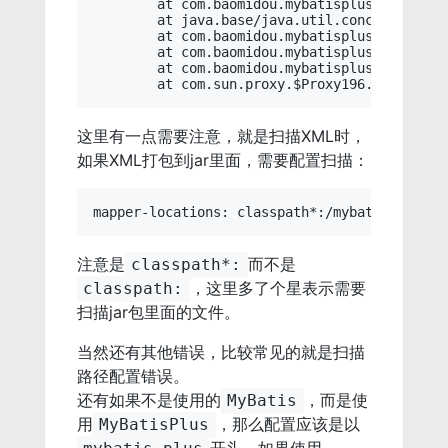
	at com.baomidou.mybatisplus.core.override.MybatisMapperProxy.lambda$cachedInvoker$0(MybatisMapperProxy.java:111)

	at java.base/java.util.concurrent.ConcurrentHashMap.computeIfAbsent(ConcurrentHashMap.java:1705)

	at com.baomidou.mybatisplus.core.toolkit.CollectionUtils.computeIfAbsent(CollectionUtils.java:117)

	at com.baomidou.mybatisplus.core.override.MybatisMapperProxy.cachedInvoker(MybatisMapperProxy.java:98)

	at com.baomidou.mybatisplus.core.override.MybatisMapperProxy.invoke(MybatisMapperProxy.java:89)

这里有一点需要注意，就是扫描XML时，
如果XML打包到jar里面，需要配置扫描：
注意是
而不是
classpath*:
，这里多了个星表示需要
classpath:
扫描jar包里面的文件。
当然还有其他错误，比较常见的就是扫描
路径配置错误。
还有如果不是使用的
，而是使
MyBatis
用
，那么配置应该是以
MyBatisPlus