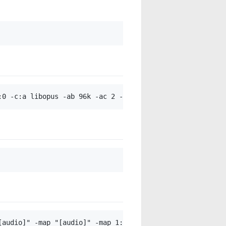
audio]" -map "[audio]" -map 1:v:0 out.mp4
