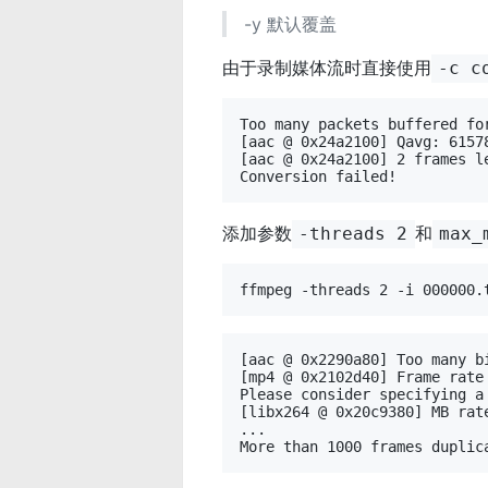
-y 默认覆盖
由于录制媒体流时直接使用
-c c
Too many packets buffered for
[aac @ 0x24a2100] Qavg: 61578
[aac @ 0x24a2100] 2 frames le
添加参数
和
-threads 2
max_
[aac @ 0x2290a80] Too many b
[mp4 @ 0x2102d40] Frame rate
Please consider specifying a
[libx264 @ 0x20c9380] MB rat
...
