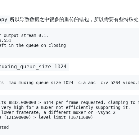
所以导致数据之中很多的重传的错包，所以需要有些特殊处
opy
 output stream 0:1.

.551

ft in the queue on closing

muxing_queue_size 1024
its 8832.000000 > 6144 per frame requested, clamping to m
 very high for a muxer not efficiently supporting it.

 lower framerate, a different muxer or -vsync 2

e (121500000) > level limit (16711680)
