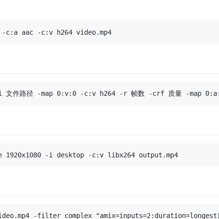
ideo.mp4 -filter_complex "amix=inputs=2:duration=longest[