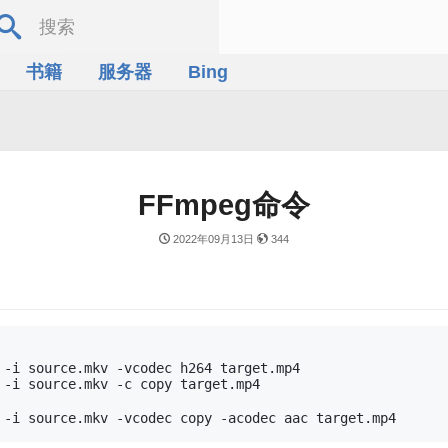
书籍
服务器
Bing
FFmpeg命令
2022年09月13日
344
 -i source.mkv -vcodec h264 target.mp4

 -i source.mkv -c copy target.mp4
