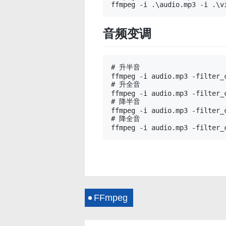
音频变调
# 升半音

ffmpeg -i audio.mp3 -filter_
# 升全音

ffmpeg -i audio.mp3 -filter_
# 降半音

ffmpeg -i audio.mp3 -filter_
# 降全音

FFmpeg