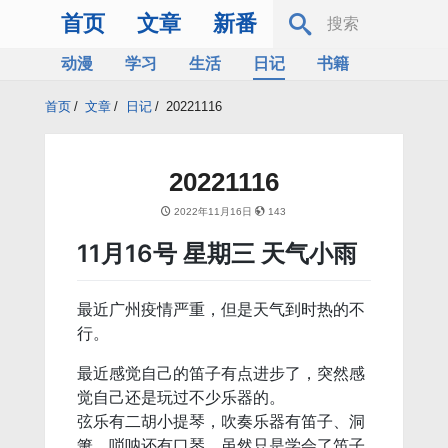
首页
文章
新番
动漫
学习
生活
日记
书籍
服务器
Bing
首页
/
文章
/
日记
/
20221116
20221116
2022年11月16日
143
11月16号 星期三 天气小雨
最近广州疫情严重，但是天气到时热的不
行。
最近感觉自己的笛子有点进步了，突然感
觉自己还是玩过不少乐器的。
弦乐有二胡小提琴，吹奏乐器有笛子、洞
箫、唢呐还有口琴，虽然只是学会了笛子