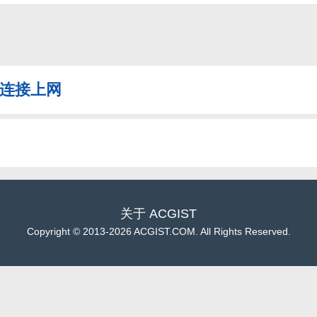
同时连接上网
关于
ACGIST
Copyright
©
2013-2026 ACGIST.COM. All Rights Reserved.