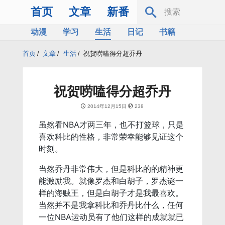
首页
文章
新番
动漫
学习
生活
日记
书籍
服务器
Bing
首页
/
文章
/
生活
/
祝贺唠嗑得分超乔丹
祝贺唠嗑得分超乔丹
2014年12月15日
238
虽然看NBA才两三年，也不打篮球，只是
喜欢科比的性格，非常荣幸能够见证这个
时刻。
当然乔丹非常伟大，但是科比的的精神更
能激励我。就像罗杰和白胡子，罗杰谜一
样的海贼王，但是白胡子才是我最喜欢。
当然并不是我拿科比和乔丹比什么，任何
一位NBA运动员有了他们这样的成就就已