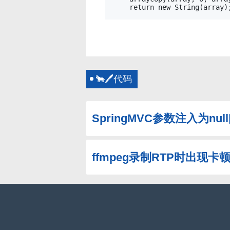
🐂🖊代码
SpringMVC参数注入为nul
ffmpeg录制RTP时出现卡