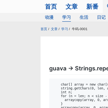
首页
文章
新番
动漫
学习
生活
日记
首页
/
文章
/
学习
/
牛码-0001
guava -> Strings.rep
    char[] array = new char[s
    string.getChars(0, len, a
    int n;

    for (n = len; n < size - 
      arraycopy(array, 0, arr
    }

    arraycopy(array, 0, array