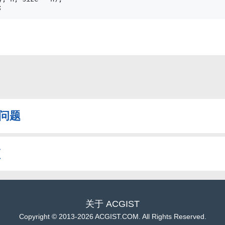
l问题
顿
关于
ACGIST
Copyright
©
2013-2026 ACGIST.COM. All Rights Reserved.