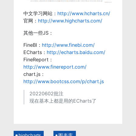
中文学习网站：
http://www.hcharts.cn/
官网：
http://www.highcharts.com/
其他一些JS：
FineBI：
http://www.finebi.com/
ECharts：
http://echarts.baidu.com/
FineReport：
http://www.finereport.com/
chart.js：
http://www.bootcss.com/p/chart.js
20220602批注
现在基本上都是用的ECharts了
highcharts
图表库