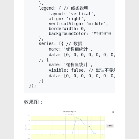
    },

    legend: { // 线条说明

        layout: 'vertical',

        align: 'right',

        verticalAlign: 'middle',

        borderWidth: 0,

        backgroundColor: '#f0f0f0'

    },

    series: [{ // 数据

        name: '销售额统计',

        data: [0, 0, 0, 0, 0, 0, 0, 0, 0, 0,
    }, {

        name: '销售量统计',

        visible: false, // 默认不显示

        data: [0, 0, 0, 0, 0, 0, 0, 0, 52, 2
    }]

效果图：