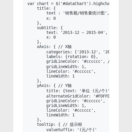
var chart = $('#dataChart').highcharts({

    title: {

        text : '销售额/销售量统计图',

        x: 0

    },

    subtitle: {

        text: '2013-12 ~ 2015-04',

        x: 0

    },

    xAxis: { // X轴

        categories: ['2013-12', '2014-01', '
        labels: {rotation: 0},

        gridLineColor: '#cccccc', // 下面的
        gridLineWidth: 1,

        lineColor: '#cccccc',

        lineWidth: 1

    },

    yAxis: { // Y轴

        title: {text: '单位 (元/个)'},

        alternateGridColor: '#FDFFD5',

        gridLineColor: '#cccccc',

        gridLineWidth: 1,

        lineColor: '#cccccc',

        lineWidth: 1

    },

    tooltip: { // 提示框

        valueSuffix: '(元/个)'
