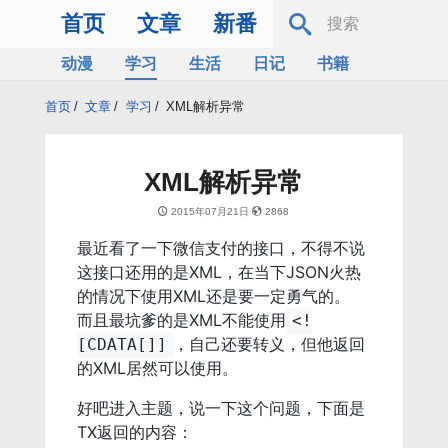
首页
文章
新番
动漫
学习
生活
日记
书籍
服务器
Bing
首页
/
文章
/
学习
/
XML解析异常
XML解析异常
2015年07月21日
2868
最近看了一下微信支付的接口，不得不说
这接口还用的是XML，在当下JSON火热
的情况下使用XML还是要一定勇气的。
而且最坑爹的是XML不能使用
<!
，自己还要转义，但他返回
[CDATA[]]
的XML居然可以使用。
好吧进入主题，说一下这个问题，下面是
TX返回的内容：