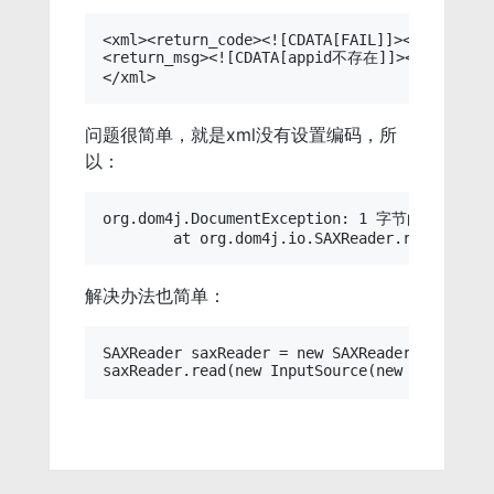
<xml><return_code><![CDATA[FAIL]]></return_co
<return_msg><![CDATA[appid不存在]]></return_ms
问题很简单，就是xml没有设置编码，所
以：
org.dom4j.DocumentException: 1 字节的 UTF
解决办法也简单：
SAXReader saxReader = new SAXReader();
