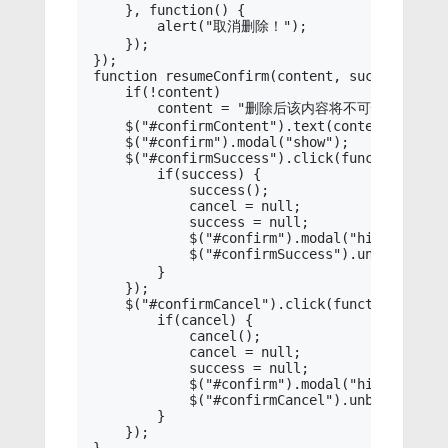
    }, function() {

        alert("取消删除！");

    });

});

function resumeConfirm(content, success, canc
    if(!content)

        content = "删除后该内容将不可恢复，确认
    $("#confirmContent").text(content);

    $("#confirm").modal("show");

    $("#confirmSuccess").click(function() {

        if(success) {

            success();

            cancel = null;

            success = null;

            $("#confirm").modal("hide");

            $("#confirmSuccess").unbind("c
        }

    });

    $("#confirmCancel").click(function() {

        if(cancel) {

            cancel();

            cancel = null;

            success = null;

            $("#confirm").modal("hide");

            $("#confirmCancel").unbind("click
        }

    });
