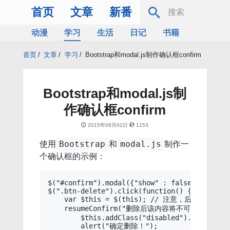
首页
文章
新番
动漫
学习
生活
日记
书籍
服务器
Bing
首页
/
文章
/
学习
/
Bootstrap和modal.js制作确认框confirm
Bootstrap和modal.js制
作确认框confirm
2015年09月02日
1153
使用
和
制作一
Bootstrap
modal.js
个确认框的示例：
$("#confirm").modal({"show" : false});

$(".btn-delete").click(function() {

    var $this = $(this); // 注意，后面传递的参
    resumeConfirm("删除后该内容将不可恢复，确认删除
        $this.addClass("disabled").attr("disa
        alert("确定删除！");
