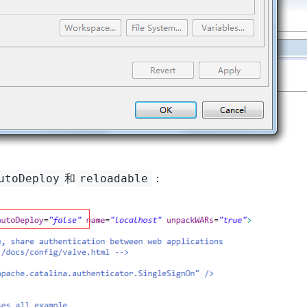
和
：
utoDeploy
reloadable