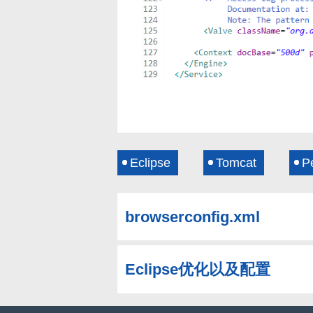
Eclipse
Tomcat
P
browserconfig.xml
Eclipse优化以及配置