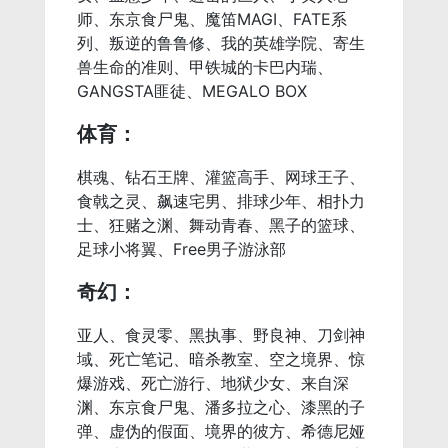
师、东京食尸鬼、魔笛MAGI、FATE系
列、叛逆的鲁鲁修、我的英雄学院、寄生
兽生命的准则、甲铁城的卡巴内瑞、
GANGSTA匪徒、MEGALO BOX
体育：
棋魂、钻石王牌、灌篮高手、网球王子、
食戟之灵、飙速宅男、排球少年、相扑力
士、狂赌之渊、舞动青春、黑子的篮球、
足球小将翼、Free男子游泳部
奇幻：
亚人、食灵零、黑执事、野良神、刀剑神
域、死亡笔记、暗杀教室、空之境界、惊
爆游戏、死亡游行、地狱少女、来自深
渊、东京食尸鬼、潘多拉之心、漆黑的子
弹、虚伪的假面、境界的彼方、希德尼娅