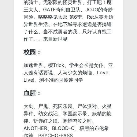
的骑士、无彩限的怪灵世界、打工吧！魔
王大人、GATE奇幻自卫队、JOJO的奇妙
冒险、咯咯咯鬼太郎 第6季、Re:从零开始
异世界生活、在地下城寻求邂逅是否搞错
了什么、当不成勇者的我，只好认真找工
作了。、来自新世界
校园：
加速世界、樱Trick、学生会长是女仆、亚
人酱有话要说、人马少女的烦恼、Love
Live!、测不准的阿波连同学
血腥：
大剑、尸鬼、死囚乐园、尸体派对、火星
异种、幼女战记、学园默示录、妖精的旋
律、斩赤红之瞳、寒蝉鸣泣之时、
ANOTHER、BLOOD-C、极黑的布伦希
尔德、PSYCHO-PASS