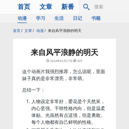
首页
文章
新番
动漫
学习
生活
日记
书籍
服务器
Bing
首页
/
文章
/
动漫
/
来自风平浪静的明天
来自风平浪静的明天
2014年01月17日
325
这个动画片我强烈推荐，怎么说呢，里面
妹子真的是非常漂亮，非常萌。
总结一下：
人物设定非常好，爱花是个天然呆，
内心坚强。千咲性格内向，但是温柔
体贴。光虽然有点逞强，但是勇敢。
每个人物都有自己鲜明的性格。