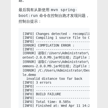
题。
最后我有从新使用
mvn spring-
命令在控制台跑才发现问题，
boot:run
控制台提示：
[INFO] Changes detected - recompiling the mod
[INFO] Compiling 1 source file to C:\Users\A
[INFO] --------------------------------------
[ERROR] COMPILATION ERROR :

[INFO] --------------------------------------
[ERROR] 读取C:\Users\Administrator\.m2\reposit
ontext-2.0.0.M9.jar时出错; ZipFile invalid LOC
[ERROR] 读取C:\Users\Administrator\.m2\reposit
ommons-2.0.0.M9.jar时出错; ZipFile invalid LOC
[ERROR] /C:/Users/Administrator/Desktop/dem
le.demo

  invalid distance too far back

[INFO] 3 errors

[INFO] --------------------------------------
[INFO] -------------------------------------
[INFO] BUILD FAILURE

[INFO] -------------------------------------
[INFO] Total time: 8.585s

[INFO] Finished at: Wed Apr 11 14:26:13 CST 2