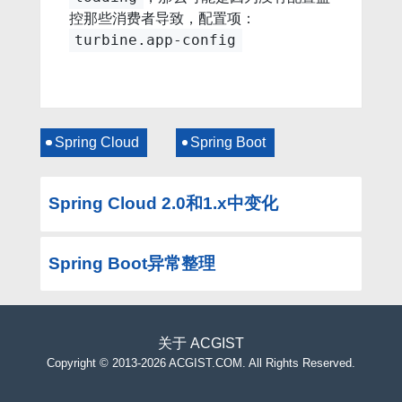
控那些消费者导致，配置项：
turbine.app-config
Spring Cloud
Spring Boot
Spring Cloud 2.0和1.x中变化
Spring Boot异常整理
关于
ACGIST
Copyright
©
2013-2026 ACGIST.COM. All Rights Reserved.