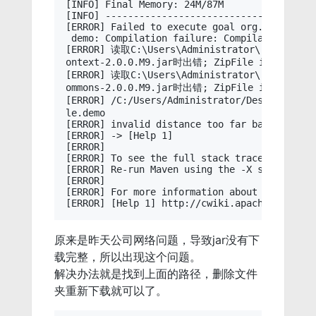
[INFO] Final Memory: 24M/87M

[INFO] -------------------------------------
[ERROR] Failed to execute goal org.apache.ma
 demo: Compilation failure: Compilation failu
[ERROR] 读取C:\Users\Administrator\.m2\reposit
ontext-2.0.0.M9.jar时出错; ZipFile invalid LOC
[ERROR] 读取C:\Users\Administrator\.m2\reposit
ommons-2.0.0.M9.jar时出错; ZipFile invalid LOC
[ERROR] /C:/Users/Administrator/Desktop/dem
le.demo

[ERROR] invalid distance too far back

[ERROR] -> [Help 1]

[ERROR]

[ERROR] To see the full stack trace of the e
[ERROR] Re-run Maven using the -X switch to e
[ERROR]

[ERROR] For more information about the error
原来是昨天公司网络问题，导致jar没有下
载完整，所以出现这个问题。
解决办法就是找到上面的路径，删除文件
夹重新下载就可以了。