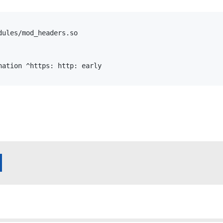
ules/mod_headers.so

ation ^https: http: early
