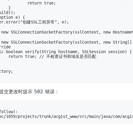
true;



否匹配

N提交更改时提示
错误：
502
ollow):
