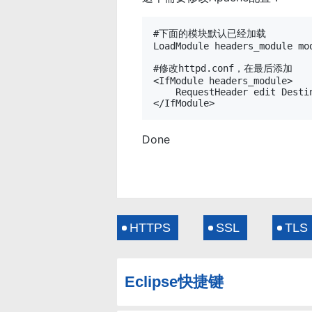
#下面的模块默认已经加载

LoadModule headers_module mod
#修改httpd.conf，在最后添加

<IfModule headers_module>

    RequestHeader edit Destin
Done
HTTPS
SSL
TLS
Eclipse快捷键