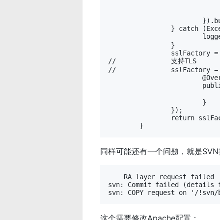
					return 
				}
			}).build();

		} catch (Exception e) {

			logger.error("创建SSL工程异常", e);

		}

		sslFactory = new SSLConnectionSocketFactory(sslContext, new HostnameVerifier() {

//		支持TLS

//		sslFactory = new SSLConnectionSocketFactory(sslContext, new String[] {"TLSv1.2"}, null, new HostnameVerifier() {

			@Override

			public boolean verify(String hostname, SSLSession session) {

				return true; // 不检查证书和域名是
			}

		});

		return sslFactory;

同样可能还有一个问题，就是SV
    RA layer request failed

svn: Commit failed (details f
这个需要修改Apache配置：