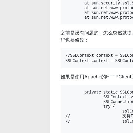
	at sun.security.ssl.SSLSocketImpl.startHandshake(SSLSocketImpl.java:1343)

	at sun.net.www.protocol.https.HttpsClient.afterConnect(HttpsClient.java:559)

	at sun.net.www.protocol.https.AbstractDelegateHttpsURLConnection.connect(AbstractDelegateHttpsURLConnection.java:185)

之前是没有问题的，怎么突然就提示
码也要修改：
//SSLContext context = SSLC
如果是使用Apache的HTTPClien
	private static SSLConnectionSocketFactory createSSLConnSocketFactory() {

		SSLContext sslContext = null;

		SSLConnectionSocketFactory sslFactory = null;

		try {

			sslContext = org.apache.http.ssl.SSLContextBuilder.create().loadTrustMaterial(null, new TrustStrategy() {

//			支持TLS

//			sslContext = org.apache.http.ssl.SSLContextBuilder.create().useProtocol("TLSv1.2").loadTrustMaterial(null, new TrustStrategy() {

				// 信任所有证
				public boolean isTrusted(X509Certificate[] chain, String authType) throws Certificate