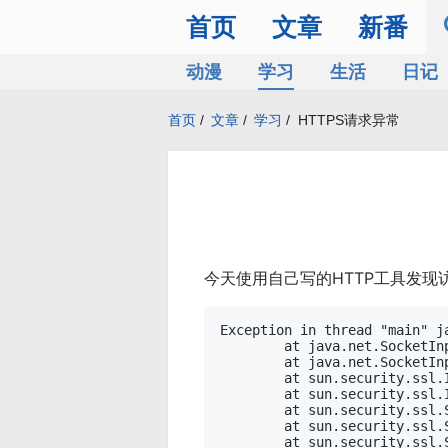
首页
文章
新番
动漫
学习
生活
日记
首页
/
文章
/
学习
/
HTTPS请求异常
今天使用自己写的HTTP工具发现
Exception in thread "main" j
	at java.net.SocketInputStream.read(SocketInputStream.java:196)

	at java.net.SocketInputStream.read(SocketInputStream.java:122)

	at sun.security.ssl.InputRecord.readFully(InputRecord.java:442)

	at sun.security.ssl.InputRecord.read(InputRecord.java:480)

	at sun.security.ssl.SSLSocketImpl.readRecord(SSLSocketImpl.java:934)

	at sun.security.ssl.SSLSocketImpl.performInitialHandshake(SSLSocketImpl.java:1332)

	at sun.security.ssl.SSLSocketImpl.startHandshake(SSLSocketImpl.java:1359)
