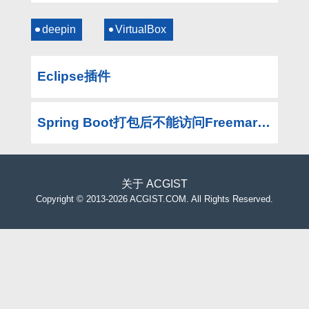
deepin
VirtualBox
Eclipse插件
Spring Boot打包后不能访问Freemarker
关于
ACGIST
Copyright
©
2013-2026 ACGIST.COM. All Rights Reserved.