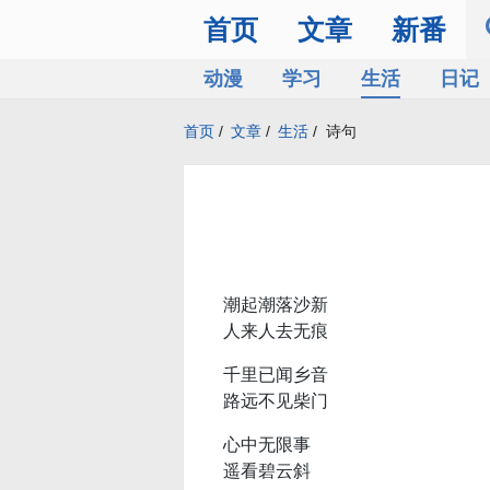
首页
文章
新番
动漫
学习
生活
日记
首页
/
文章
/
生活
/
诗句
潮起潮落沙新
人来人去无痕
千里已闻乡音
路远不见柴门
心中无限事
遥看碧云斜