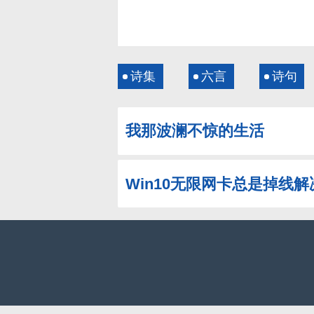
诗集
六言
诗句
我那波澜不惊的生活
Win10无限网卡总是掉线