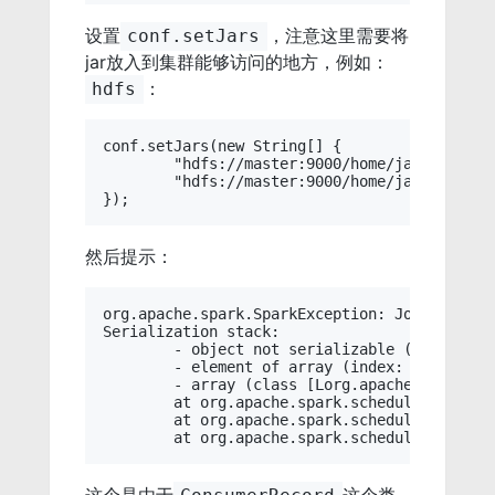
设置
，注意这里需要将
conf.setJars
jar放入到集群能够访问的地方，例如：
：
hdfs
conf.setJars(new String[] {

	"hdfs://master:9000/home/jars/kafka-clients-2.0.0.jar",

	"hdfs://master:9000/home/jars/spark-streaming-kafka-0-10_2.11-2.4.0.jar"

然后提示：
org.apache.spark.SparkException: Job aborted
Serialization stack:

	- object not serializable (class: org.apache.kafka.clients.consumer.ConsumerRecord, value: ConsumerRecord(topic = test, partition = 0, offset = 28, CreateTime = 1544517476606, serialized key size = -1, serialized value size = 5, headers = RecordHeaders(headers = [], isReadOnly = false), key = null, value = d d d))

	- element of array (index: 0)

	- array (class [Lorg.apache.kafka.clients.consumer.ConsumerRecord;, size 1)

	at org.apache.spark.scheduler.DAGScheduler.org$apache$spark$scheduler$DAGScheduler$$failJobAndIndependentStages(DAGScheduler.scala:1887)

	at org.apache.spark.scheduler.DAGScheduler$$anonfun$abortStage$1.apply(DAGScheduler.scala:1875)
