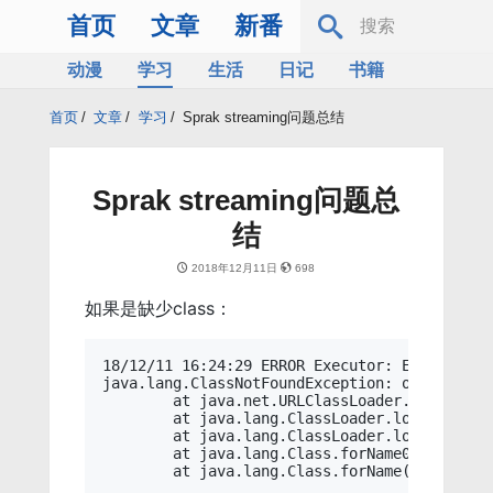
首页
文章
新番
动漫
学习
生活
日记
书籍
服务器
Bing
首页
/
文章
/
学习
/
Sprak streaming问题总结
Sprak streaming问题总
结
2018年12月11日
698
如果是缺少class：
18/12/11 16:24:29 ERROR Executor: Exception 
java.lang.ClassNotFoundException: org.apache
	at java.net.URLClassLoader.findClass(URLClassLoader.java:381)

	at java.lang.ClassLoader.loadClass(ClassLoader.java:424)

	at java.lang.ClassLoader.loadClass(ClassLoader.java:357)

	at java.lang.Class.forName0(Native Method)
