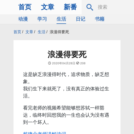
首页
文章
新番
动漫
学习
生活
日记
书籍
服务器
Bing
首页
/
文章
/
生活
/
浪漫得要死
浪漫得要死
2020年04月28日
208
这是缺乏浪漫得时代，追求物质，缺乏想
象。
我们生下来就死了，没有真正的体验过生
活。
看完老师的视频希望能够想苏轼一样豁
达，临终时回想我的一生也会认为没有遇
到一个坏人。