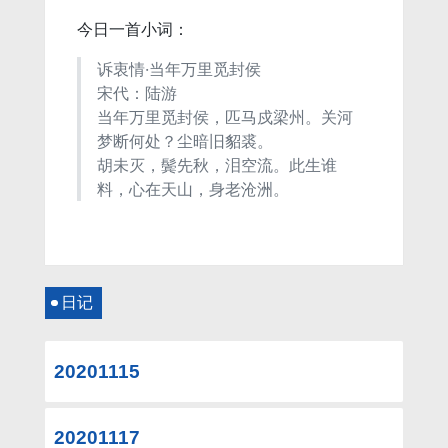
今日一首小词：
诉衷情·当年万里觅封侯
宋代：陆游
当年万里觅封侯，匹马戍梁州。关河
梦断何处？尘暗旧貂裘。
胡未灭，鬓先秋，泪空流。此生谁
料，心在天山，身老沧洲。
日记
20201115
20201117