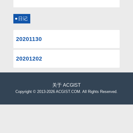
日记
20201130
20201202
关于
ACGIST
Copyright
©
2013-2026 ACGIST.COM. All Rights Reserved.