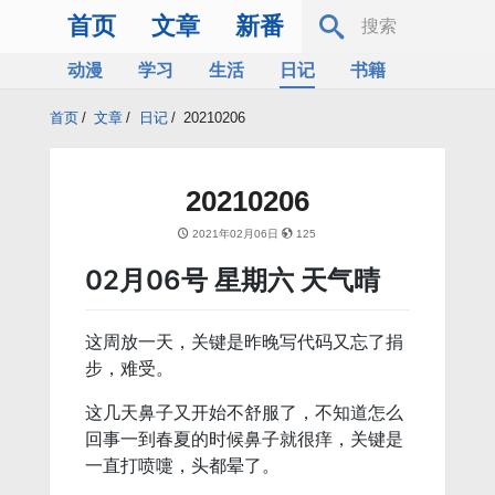
首页
文章
新番
动漫
学习
生活
日记
书籍
服务器
Bing
首页
/
文章
/
日记
/
20210206
20210206
2021年02月06日
125
02月06号 星期六 天气晴
这周放一天，关键是昨晚写代码又忘了捐
步，难受。
这几天鼻子又开始不舒服了，不知道怎么
回事一到春夏的时候鼻子就很痒，关键是
一直打喷嚏，头都晕了。