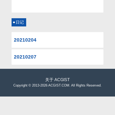
日记
20210204
20210207
关于
ACGIST
Copyright
©
2013-2026 ACGIST.COM. All Rights Reserved.