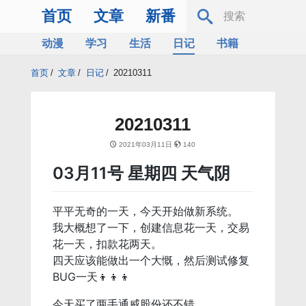
首页
文章
新番
动漫
学习
生活
日记
书籍
服务器
Bing
首页
/
文章
/
日记
/
20210311
20210311
2021年03月11日
140
03月11号 星期四 天气阴
平平无奇的一天，今天开始做新系统。
我大概想了一下，创建信息花一天，交易
花一天，扣款花两天。
四天应该能做出一个大慨，然后测试修复
BUG一天👦👦👦
今天买了两手通威股份还不错。