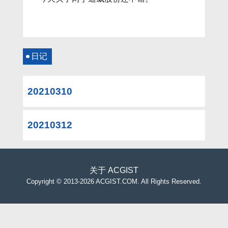
日记
20210310
20210312
关于
ACGIST
Copyright
©
2013-2026 ACGIST.COM. All Rights Reserved.