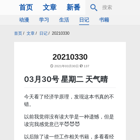
首页
文章
新番
动漫
学习
生活
日记
书籍
服务器
Bing
首页
/
文章
/
日记
/
20210330
20210330
2021年03月30日
137
03月30号 星期二 天气晴
今天看了经济学原理，发现这本书真的不
错。
以前我觉得没有读大学是一种遗憾，但是
读完我感觉意已平😈😈😈
以后除了读一些工作相关书籍，多看看经