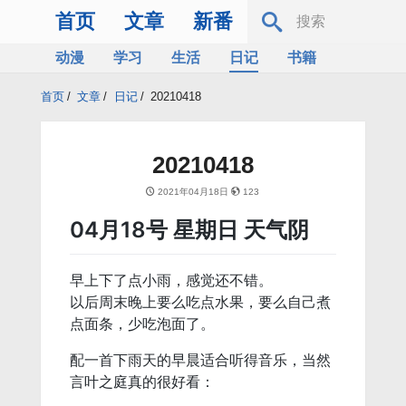
首页
文章
新番
动漫
学习
生活
日记
书籍
服务器
Bing
首页
/
文章
/
日记
/
20210418
20210418
2021年04月18日
123
04月18号 星期日 天气阴
早上下了点小雨，感觉还不错。
以后周末晚上要么吃点水果，要么自己煮
点面条，少吃泡面了。
配一首下雨天的早晨适合听得音乐，当然
言叶之庭真的很好看：