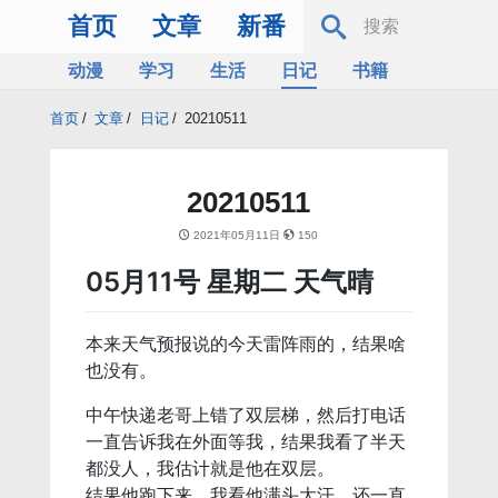
首页
文章
新番
动漫
学习
生活
日记
书籍
服务器
Bing
首页
/
文章
/
日记
/
20210511
20210511
2021年05月11日
150
05月11号 星期二 天气晴
本来天气预报说的今天雷阵雨的，结果啥
也没有。
中午快递老哥上错了双层梯，然后打电话
一直告诉我在外面等我，结果我看了半天
都没人，我估计就是他在双层。
结果他跑下来，我看他满头大汗，还一直