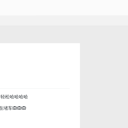
好轻松哈哈哈哈
车🙉🙉🙉