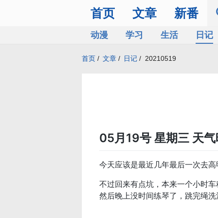
首页
文章
新番
动漫
学习
生活
日记
首页
/
文章
/
日记
/
20210519
05月19号 星期三 天
今天应该是最近几年最后一次去高
不过回来有点坑，本来一个小时车程
然后晚上没时间练琴了，跳完绳洗