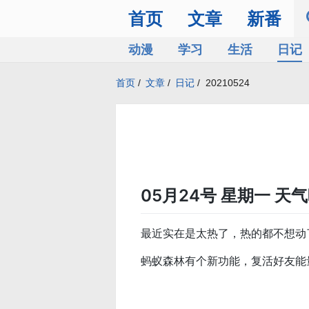
首页
文章
新番
动漫
学习
生活
日记
首页
/
文章
/
日记
/
20210524
05月24号 星期一 天
最近实在是太热了，热的都不想动
蚂蚁森林有个新功能，复活好友能