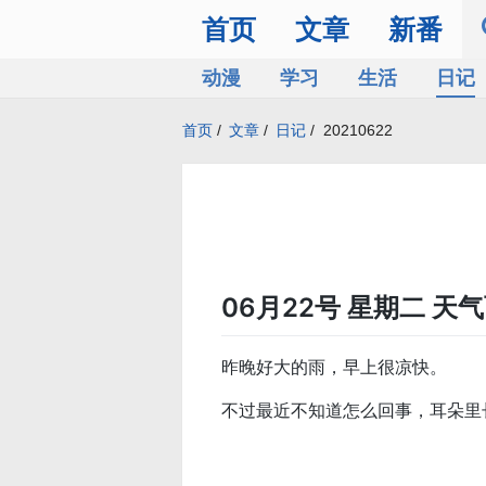
首页
文章
新番
动漫
学习
生活
日记
首页
/
文章
/
日记
/
20210622
06月22号 星期二 天
昨晚好大的雨，早上很凉快。
不过最近不知道怎么回事，耳朵里长