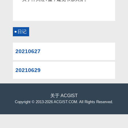
日记
20210627
20210629
关于
ACGIST
Copyright
©
2013-2026 ACGIST.COM. All Rights Reserved.