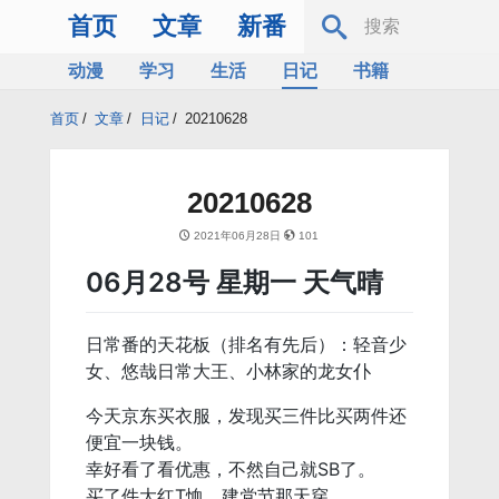
首页
文章
新番
动漫
学习
生活
日记
书籍
服务器
Bing
首页
/
文章
/
日记
/
20210628
20210628
2021年06月28日
101
06月28号 星期一 天气晴
日常番的天花板（排名有先后）：轻音少
女、悠哉日常大王、小林家的龙女仆
今天京东买衣服，发现买三件比买两件还
便宜一块钱。
幸好看了看优惠，不然自己就SB了。
买了件大红T恤，建党节那天穿。