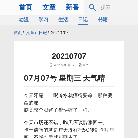
首页
文章
新番
动漫
学习
生活
日记
书籍
服务器
Bing
首页
/
文章
/
日记
/
20210707
20210707
2021年07月07日
102
07月07号 星期三 天气晴
今天牙痛，一喝冷水就痛得要命，那种要
命的痛。
感觉整个腮帮子都快碎了一样。
今天市场还不错，昨天应该能赚回来。
唯一遗憾的就是昨天没有把5G转到医疗里
面，不然今天就能回本了。