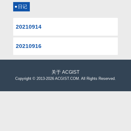
日记
20210914
20210916
关于
ACGIST
Copyright
©
2013-2026 ACGIST.COM. All Rights Reserved.