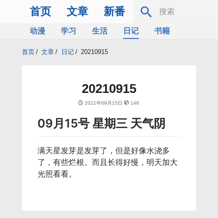
首页
文章
新番
动漫
学习
生活
日记
书籍
服务器
Bing
首页
/
文章
/
日记
/
20210915
20210915
2021年09月15日
146
09月15号 星期三 天气阴
满天星发芽是发芽了，但是好像水浇多
了，有些烂根。而且长得好慢，明天加大
光照看看。