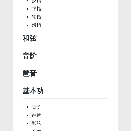
换指
垫指
轮指
滑指
和弦
音阶
琶音
基本功
音阶
琶音
和弦