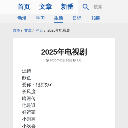
首页
文章
新番
动漫
学习
生活
日记
书籍
服务器
Bing
首页
/
文章
/
生活
/
2025年电视剧
2025年电视剧
2025年02月16日
131
滤镜
献鱼
爱你：很甜💃💃💃
长风度
暗河传
他是谁
好运家
小别离
小欢喜