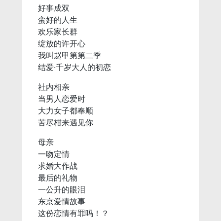
好事成双
蛮好的人生
欢乐家长群
绽放的许开心
我叫赵甲第第二季
结爱·千岁大人的初恋
社内相亲
当男人恋爱时
大力女子都奉顺
苦尽柑来遇见你
母亲
一吻定情
求婚大作战
最后的礼物
一公升的眼泪
东京爱情故事
这份恋情有罪吗！？