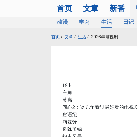
首页
文章
新番
动漫
学习
生活
日记
首页
/
文章
/
生活
/
2026年电视剧
逐玉
主角
莫离
问心2：这几年看过最好看的电视
蜜语纪
雨霖铃
良陈美锦
扫毒风暴