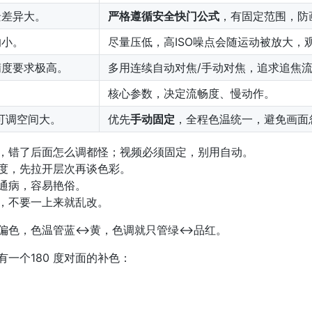
景差异大。
严格遵循安全快门公式
，有固定范围，防
响小。
尽量压低，高ISO噪点会随运动被放大，
精度要求极高。
多用连续自动对焦/手动对焦，追求追焦
核心参数，决定流畅度、慢动作。
可调空间大。
优先
手动固定
，全程色温统一，避免画面
基，错了后面怎么调都怪；视频必须固定，别用自动。
度，先拉开层次再谈色彩。
通病，容易艳俗。
，不要一上来就乱改。
有偏色，色温管蓝↔黄，色调就只管绿↔品红。
有一个180 度对面的补色：