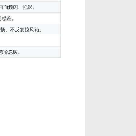
画面频闪、拖影。
观感差。
流畅、不反复拉风箱。
忽冷忽暖。