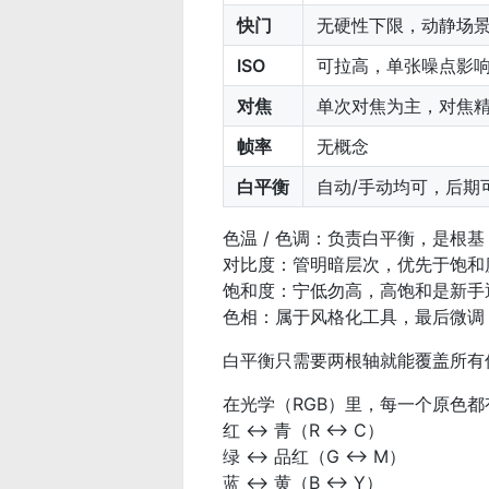
快门
无硬性下限，动静场
ISO
可拉高，单张噪点影
对焦
单次对焦为主，对焦
帧率
无概念
白平衡
自动/手动均可，后期
色温 / 色调：负责白平衡，是根
对比度：管明暗层次，优先于饱和
饱和度：宁低勿高，高饱和是新手
色相：属于风格化工具，最后微调
白平衡只需要两根轴就能覆盖所
在光学（RGB）里，每一个原色都
红 ↔ 青（R ↔ C）
绿 ↔ 品红（G ↔ M）
蓝 ↔ 黄（B ↔ Y）