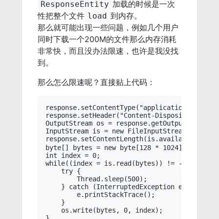
加载的时候是一次
ResponseEntity
性把整个文件
到内存。
load
那么就可能出现一些问题，例如几个用户
同时下载一个200M的文件那么内存消耗
非常快，而且没办法限速，也许是我没找
到。
那么怎么限速呢？直接贴上代码：
response.setContentType("application/octet-st
response.setHeader("Content-Disposition", "a
OutputStream os = response.getOutputStream();
InputStream is = new FileInputStream(file);

response.setContentLength(is.available())
byte[] bytes = new byte[128 * 1024];

int index = 0;

while((index = is.read(bytes)) != -1) {

    try {

        Thread.sleep(500);

    } catch (InterruptedException e) {

        e.printStackTrace();

    }

    os.write(bytes, 0, index);

}
